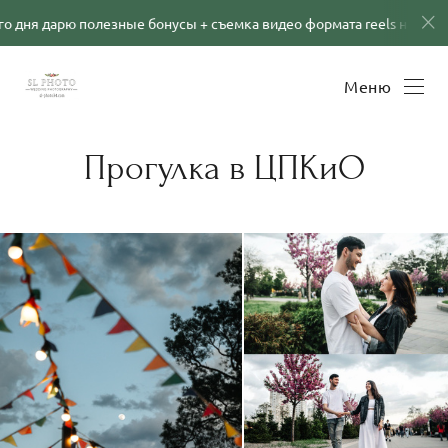
полезные бонусы + съемка видео формата reels на телефон в подар
Меню
Прогулка в ЦПКиО