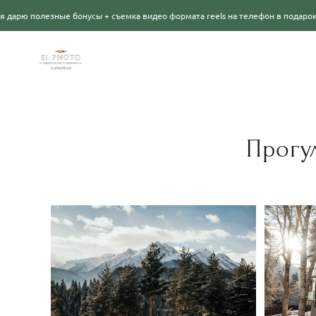
е бонусы + съемка видео формата reels на телефон в подарок! Подробности
Прогу