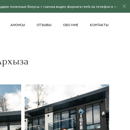
 бонусы + съемка видео формата reels на телефон в подарок! Подробности п
АНОНСЫ
ОТЗЫВЫ
ОБО МНЕ
КОНТАКТЫ
Архыза