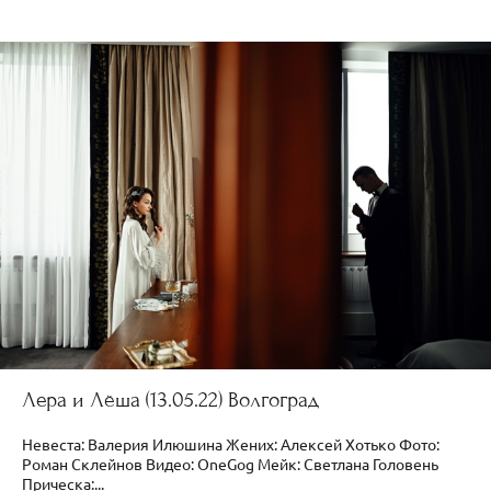
Лера и Лёша (13.05.22) Волгоград
Невеста: Валерия Илюшина Жених: Алексей Хотько Фото:
Роман Склейнов Видео: OneGog Мейк: Светлана Головень
Прическа:...